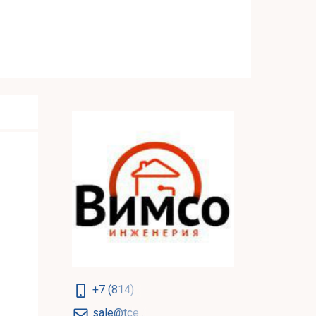
+7 (814)…
sale@tce…