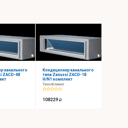
р канального
Кондиционер канального
Кондицио
si ZACD-48
типа Zanussi ZACD-18
типа Zan
ект
H/N1 комплект
H/N1 ком
ТехноКлимат
ТехноКлим
108229
256226