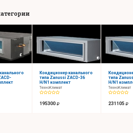
категории
канального
Кондиционер канального
Кондиционе
ZACD-
типа Zanussi ZACD-36
типа Zanus
мплект
H/N1 комплект
H/N1 компл
ТехноКлимат
ТехноКлимат
195300
231105